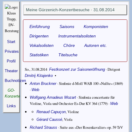
Meine Gürzenich-Konzertbesuche · 31.08.2014
Einführung
Saisons
Komponisten
Dirigenten
Instrumentalsolisten
Start
Vokalsolisten
Chöre
Autoren etc.
Privates
Statistiken
Titelsuche
Profil
So., 31.08.2014
·
Dirigent
Festkonzert zur Saisoneröffnung
Theater
•
Dmitrij Kitajenko
Buchnotizen
·
Sinfonie d-Moll WAB 100 »Nullte«
(1869)
Anton Bruckner
·
Web
GO-
Konzerte
·
Sinfonia concertante für
Wolfgang Amadeus Mozart
Violine, Viola und Orchester Es-Dur KV 364
(1779) ·
Web
Links
,
Violine
Renaud Capuçon
,
Viola
Gérard Caussé
·
Suite aus »Der Rosenkavalier« op. 59 TrV
Richard Strauss