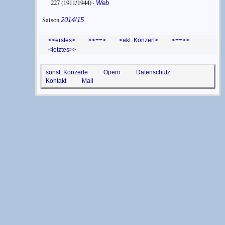
227
(1911/1944) ·
Web
Saison
2014/15
<erstes
<==
akt. Konzert
==>
letztes>
sonst. Konzerte
Opern
Datenschutz
Kontakt
Mail