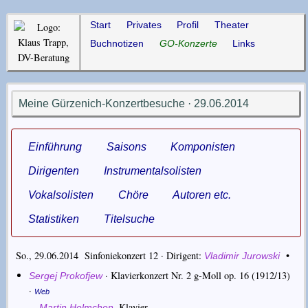
Start
Privates
Profil
Theater
Buchnotizen
GO-Konzerte
Links
Meine Gürzenich-Konzertbesuche · 29.06.2014
Einführung
Saisons
Komponisten
Dirigenten
Instrumentalsolisten
Vokalsolisten
Chöre
Autoren etc.
Statistiken
Titelsuche
So., 29.06.2014 Sinfoniekonzert 12 ·
Dirigent
•
Vladimir Jurowski
·
Klavierkonzert Nr. 2 g-Moll op. 16
(1912/13)
Sergej Prokofjew
·
Web
,
Klavier
Martin Helmchen