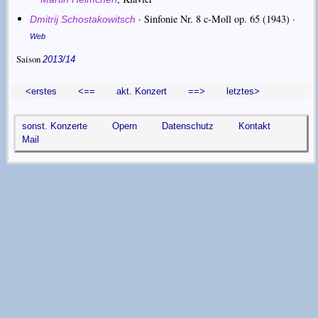
·
Sinfonie Nr. 8 c-Moll op. 65
(1943) ·
Dmitrij Schostakowitsch
Web
Saison
2013/14
<erstes
<==
akt. Konzert
==>
letztes>
sonst. Konzerte
Opern
Datenschutz
Kontakt
Mail