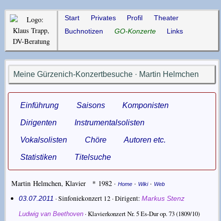
Start
Privates
Profil
Theater
Buchnotizen
GO-Konzerte
Links
Meine Gürzenich-Konzertbesuche · Martin Helmchen
Einführung
Saisons
Komponisten
Dirigenten
Instrumentalsolisten
Vokalsolisten
Chöre
Autoren etc.
Statistiken
Titelsuche
Martin Helmchen
,
Klavier
* 1982
·
·
·
Home
Wiki
Web
· Sinfoniekonzert 12 ·
Dirigent
03.07.2011
Markus Stenz
·
Klavierkonzert Nr. 5 Es-Dur op. 73
(1809/10)
Ludwig van Beethoven