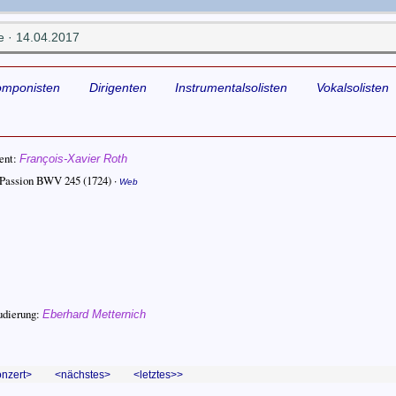
 · 14.04.2017
omponisten
Dirigenten
Instrumentalsolisten
Vokalsolisten
ent
François-Xavier Roth
-Passion BWV 245
(1724) ·
Web
udierung:
Eberhard Metternich
onzert
nächstes
letztes>