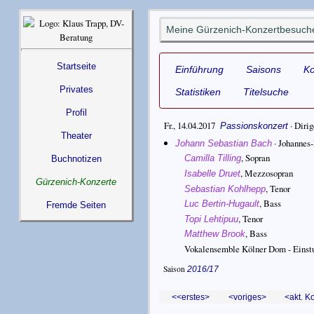
Meine Gürzenich-Konzertbesuche
Startseite
Einführung
Saisons
K
Privates
Statistiken
Titelsuche
Profil
Fr., 14.04.2017
·
Dirig
Passionskonzert
Theater
·
Johannes
Johann Sebastian Bach
,
Sopran
Camilla Tilling
Buchnotizen
,
Mezzosopran
Isabelle Druet
Gürzenich-Konzerte
,
Tenor
Sebastian Kohlhepp
,
Bass
Luc Bertin-Hugault
Fremde Seiten
,
Tenor
Topi Lehtipuu
,
Bass
Matthew Brook
Vokalensemble Kölner Dom - Einst
Saison
2016/17
<erstes
voriges
akt. K