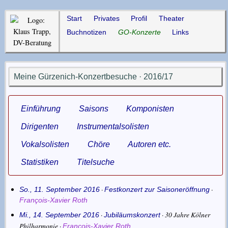
Start
Privates
Profil
Theater
Buchnotizen
GO-Konzerte
Links
Meine Gürzenich-Konzertbesuche · 2016/17
Einführung
Saisons
Komponisten
Dirigenten
Instrumentalsolisten
Vokalsolisten
Chöre
Autoren etc.
Statistiken
Titelsuche
·
·
So., 11. September 2016
Festkonzert zur Saisoneröffnung
François-Xavier Roth
30 Jahre Kölner
·
·
Mi., 14. September 2016
Jubiläumskonzert
Philharmonie
·
François-Xavier Roth