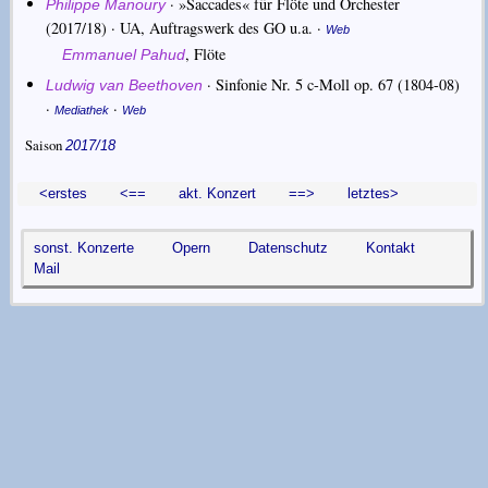
·
»Saccades« für Flöte und Orchester
Philippe Manoury
(2017/18) · UA, Auftragswerk des GO u.a. ·
Web
,
Flöte
Emmanuel Pahud
·
Sinfonie Nr. 5 c-Moll op. 67
(1804-08)
Ludwig van Beethoven
·
·
Mediathek
Web
Saison
2017/18
<erstes
<==
akt. Konzert
==>
letztes>
sonst. Konzerte
Opern
Datenschutz
Kontakt
Mail