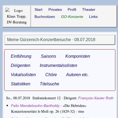
Start
Privates
Profil
Theater
Buchnotizen
GO-Konzerte
Links
Meine Gürzenich-Konzertbesuche · 08.07.2018
Einführung
Saisons
Komponisten
Dirigenten
Instrumentalsolisten
Vokalsolisten
Chöre
Autoren etc.
Statistiken
Titelsuche
So., 08.07.2018 Sinfoniekonzert 12 ·
Dirigent
François-Xavier Roth
·
»Die Hebriden«
Felix Mendelssohn-Bartholdy
Konzertouvertüre h-Moll op. 26
(1829-32) ·
Web