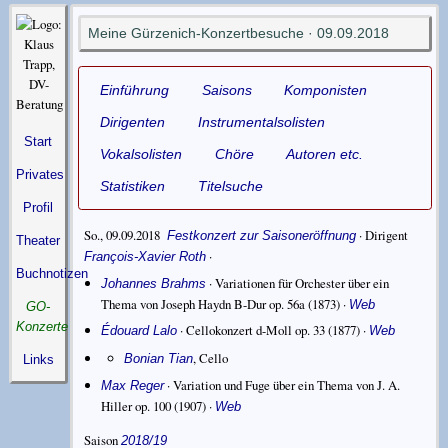
Meine Gürzenich-Konzertbesuche · 09.09.2018
Einführung
Saisons
Komponisten
Dirigenten
Instrumentalsolisten
Start
Vokalsolisten
Chöre
Autoren etc.
Privates
Statistiken
Titelsuche
Profil
So., 09.09.2018
·
Dirigent
Festkonzert zur Saisoneröffnung
Theater
·
François-Xavier Roth
Buchnotizen
·
Variationen für Orchester über ein
Johannes Brahms
Thema von Joseph Haydn B-Dur op. 56a
(1873) ·
Web
GO-
Konzerte
·
Cellokonzert d-Moll op. 33
(1877) ·
Édouard Lalo
Web
,
Cello
Bonian Tian
Links
·
Variation und Fuge über ein Thema von J. A.
Max Reger
Hiller op. 100
(1907) ·
Web
Saison
2018/19