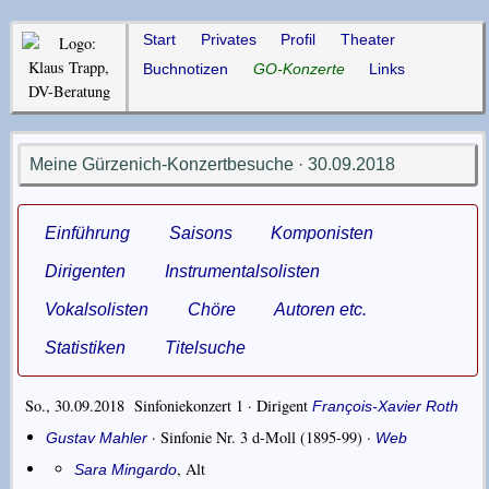
Start
Privates
Profil
Theater
Buchnotizen
GO-Konzerte
Links
Meine Gürzenich-Konzertbesuche · 30.09.2018
Einführung
Saisons
Komponisten
Dirigenten
Instrumentalsolisten
Vokalsolisten
Chöre
Autoren etc.
Statistiken
Titelsuche
So., 30.09.2018 Sinfoniekonzert 1 ·
Dirigent
François-Xavier Roth
·
Sinfonie Nr. 3 d-Moll
(1895-99) ·
Gustav Mahler
Web
,
Alt
Sara Mingardo