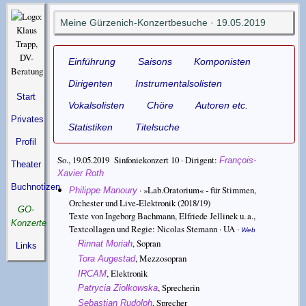
Meine Gürzenich-Konzertbesuche · 19.05.2019
Einführung
Saisons
Komponisten
Dirigenten
Instrumentalsolisten
Start
Vokalsolisten
Chöre
Autoren etc.
Privates
Statistiken
Titelsuche
Profil
So., 19.05.2019 Sinfoniekonzert 10 ·
Dirigent
François-
Theater
Xavier Roth
Buchnotizen
·
»Lab.Oratorium« - für Stimmen,
Philippe Manoury
Orchester und Live-Elektronik
(2018/19)
GO-
Texte von Ingeborg Bachmann, Elfriede Jellinek u. a.,
Konzerte
Textcollagen und Regie: Nicolas Stemann
· UA ·
Web
,
Sopran
Rinnat Moriah
Links
,
Mezzosopran
Tora Augestad
,
Elektronik
IRCAM
,
Sprecherin
Patrycia Ziolkowska
,
Sprecher
Sebastian Rudolph