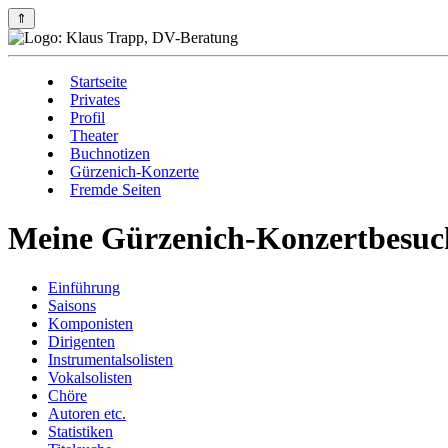
⇑
Startseite
Privates
Profil
Theater
Buchnotizen
Gürzenich-Konzerte
Fremde Seiten
Meine Gürzenich-Konzertbesuch
Einführung
Saisons
Komponisten
Dirigenten
Instrumentalsolisten
Vokalsolisten
Chöre
Autoren etc.
Statistiken