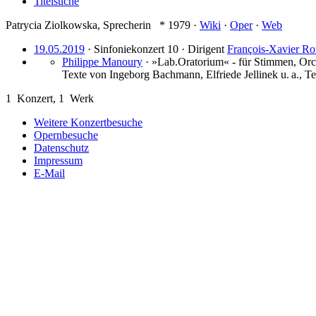
Titelsuche
Patrycia Ziolkowska
,
Sprecherin
* 1979
·
Wiki
·
Oper
·
Web
19.05.2019
· Sinfoniekonzert 10 ·
Dirigent
François-Xavier Ro
Philippe Manoury
·
»Lab.Oratorium« - für Stimmen, Orc
Texte von Ingeborg Bachmann, Elfriede Jellinek u. a., 
1
Konzert,
1
Werk
Weitere Konzertbesuche
Opernbesuche
Datenschutz
Impressum
E-Mail