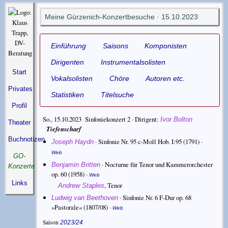
Meine Gürzenich-Konzertbesuche · 15.10.2023
Einführung
Saisons
Komponisten
Dirigenten
Instrumentalsolisten
Start
Vokalsolisten
Chöre
Autoren etc.
Privates
Statistiken
Titelsuche
Profil
So., 15.10.2023 Sinfoniekonzert 2 ·
Dirigent
Ivor Bolton
Theater
Tiefenscharf
Buchnotizen
·
Sinfonie Nr. 95 c-Moll Hob. I:95
(1791) ·
Joseph Haydn
Web
GO-
·
Nocturne für Tenor und Kammerorchester
Benjamin Britten
Konzerte
op. 60
(1958) ·
Web
Links
,
Tenor
Andrew Staples
·
Sinfonie Nr. 6 F-Dur op. 68
Ludwig van Beethoven
»Pastorale«
(1807/08) ·
Web
Saison
2023/24