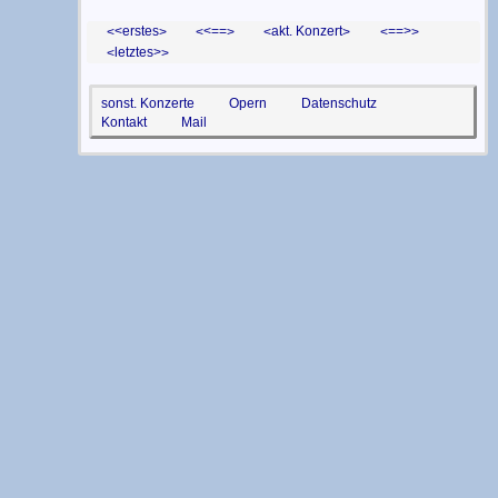
<erstes
<==
akt. Konzert
==>
letztes>
sonst. Konzerte
Opern
Datenschutz
Kontakt
Mail