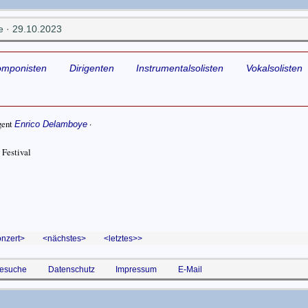
 · 29.10.2023
omponisten
Dirigenten
Instrumentalsolisten
Vokalsolisten
gent
·
Enrico Delamboye
Festival
onzert
nächstes
letztes>
esuche
Datenschutz
Impressum
E-Mail