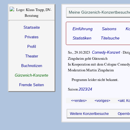
Meine Gürzenich-Konzertbesuche
Startseite
Einführung
Saisons
K
Privates
Statistiken
Titelsuche
Profil
So., 29.10.2023
·
Diri
Comedy-Konzert
Theater
Zingsheim geht Gürzenich
In Kooperation mit dem Cologne Comedy 
Buchnotizen
Moderation Martin Zingsheim
Gürzenich-Konzerte
Programm leider nicht bekannt.
Fremde Seiten
Saison
2023/24
<erstes
voriges
akt. K
Weitere Konzertbesuche
Opernb