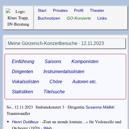
Start
Privates
Profil
Theater
Buchnotizen
GO-Konzerte
Links
Meine Gürzenich-Konzertbesuche · 12.11.2023
Einführung
Saisons
Komponisten
Dirigenten
Instrumentalsolisten
Vokalsolisten
Chöre
Autoren etc.
Statistiken
Titelsuche
So., 12.11.2023 Sinfoniekonzert 3 ·
Dirigentin
Susanna Mälkki
Traumwandler
·
»Tout un monde lointain…« für Violoncello und
Henri Dutilleux
Orchester
(1970) ·
Web