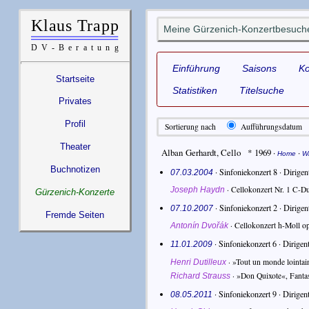
Meine Gürzenich-Konzertbesuche
Einführung
Saisons
K
Startseite
Statistiken
Titelsuche
Privates
Profil
Sortierung nach
Aufführungsdatum
Theater
Alban Gerhardt
,
Cello
* 1969
·
·
Home
Wi
Buchnotizen
· Sinfoniekonzert 8 ·
Dirigen
07.03.2004
·
Cellokonzert Nr. 1 C-D
Joseph Haydn
Gürzenich-Konzerte
· Sinfoniekonzert 2 ·
Dirigen
07.10.2007
Fremde Seiten
·
Cellokonzert h-Moll o
Antonín Dvořák
· Sinfoniekonzert 6 ·
Dirigen
11.01.2009
·
»Tout un monde lointai
Henri Dutilleux
·
»Don Quixote«, Fantast
Richard Strauss
· Sinfoniekonzert 9 ·
Dirigen
08.05.2011