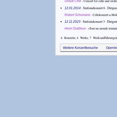
·
Concert for cello and orche
Unsuk Chin
· Sinfoniekonzert 6 ·
Dirigen
12.01.2014
·
Cellokonzert a-Mol
Robert Schumann
· Sinfoniekonzert 3 ·
Dirigent
12.11.2023
·
»Tout un monde lointai
Henri Dutilleux
6
Konzerte,
6
Werke,
7
Werksaufführunge
Weitere Konzertbesuche
Opernb