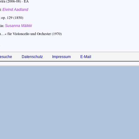
stra
(2006-08) · EA
t
Eivind Aadland
l op. 129
(1850)
in
Susanna Mälkki
n…« für Violoncello und Orchester
(1970)
n
esuche
Datenschutz
Impressum
E-Mail