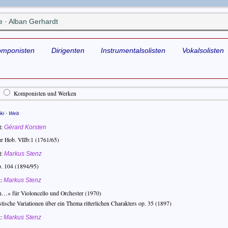
 · Alban Gerhardt
omponisten
Dirigenten
Instrumentalsolisten
Vokalsolisten
Komponisten und Werken
·
ki
Web
t
Gérard Korsten
ur Hob. VIIb:1
(1761/65)
t
Markus Stenz
p. 104
(1894/95)
t
Markus Stenz
n…« für Violoncello und Orchester
(1970)
ische Variationen über ein Thema ritterlichen Charakters op. 35
(1897)
t
Markus Stenz