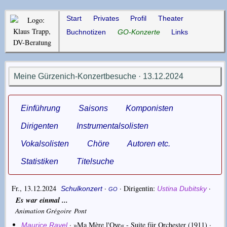
Start
Privates
Profil
Theater
Buchnotizen
GO-Konzerte
Links
Meine Gürzenich-Konzertbesuche · 13.12.2024
Einführung
Saisons
Komponisten
Dirigenten
Instrumentalsolisten
Vokalsolisten
Chöre
Autoren etc.
Statistiken
Titelsuche
Fr., 13.12.2024
·
·
Dirigentin
·
Schulkonzert
Ustina Dubitsky
GO
Es war einmal ...
Animation Grégoire Pont
·
»Ma Mère l'Oye« - Suite für Orchester
(1911) ·
Maurice Ravel