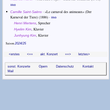
Web
·
»Le carnaval des animeaux« (Der
Camille Saint-Saëns
Karneval der Tiere)
(1886) ·
Web
,
Sprecher
Henri Mertens
,
Klavier
Hyelim Kim
,
Klavier
Junhyung Kim
Saison
2024/25
<erstes
<==
akt. Konzert
==>
letztes>
sonst. Konzerte
Opern
Datenschutz
Kontakt
Mail