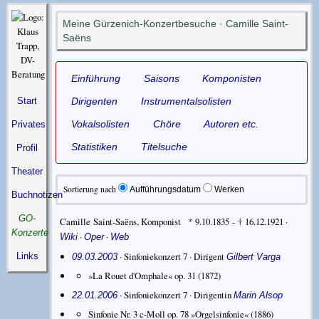
Meine Gürzenich-Konzertbesuche · Camille Saint-
Saëns
Einführung
Saisons
Komponisten
Start
Dirigenten
Instrumentalsolisten
Vokalsolisten
Chöre
Autoren etc.
Privates
Statistiken
Titelsuche
Profil
Theater
Sortierung nach
Aufführungsdatum
Werken
Buchnotizen
GO-
Camille Saint-Saëns
,
Komponist
* 9.10.1835 - † 16.12.1921
·
Konzerte
·
·
Wiki
Oper
Web
· Sinfoniekonzert 7 ·
Dirigent
Links
09.03.2003
Gilbert Varga
»La Rouet d'Omphale« op. 31
(1872)
· Sinfoniekonzert 7 ·
Dirigentin
22.01.2006
Marin Alsop
Sinfonie Nr. 3 c-Moll op. 78 »Orgelsinfonie«
(1886)