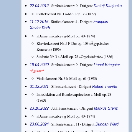
· Sinfoniekonzert 9 ·
Dirigent
22.04.2012
Dmitrij Kitajenko
Cellokonzert Nr. 1 a-Moll op. 33
(1872)
· Sinfoniekonzert 4 ·
Dirigent
11.12.2016
François-
Xavier Roth
»Danse macabre« g-Moll op. 40
(1874)
Klavierkonzert Nr. 5 F-Dur op. 103 »Ägyptisches
Konzert«
(1896)
Sinfonie Nr. 3 c-Moll op. 78 »Orgelsinfonie«
(1886)
· Sinfoniekonzert 9 ·
Dirigent
19.04.2020
Lionel Bringuier
abgesagt!
Violinkonzert Nr. 3 h-Moll op. 61
(1893)
· Silvesterkonzert ·
Dirigent
31.12.2021
Robert Treviño
Introduktion und Rondo capriccioso a-Moll op. 28
(1863)
· Jubiläumskonzert ·
Dirigent
23.10.2022
Markus Stenz
»Danse macabre« g-Moll op. 40
(1874)
· Sinfoniekonzert 11 ·
Dirigent
23.06.2024
Duncan Ward
Klavierkonzert Nr. 5 F-Dur op. 103 »Ägyptisches