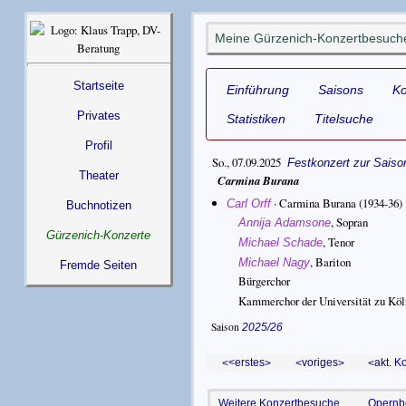
Meine Gürzenich-Konzertbesuche
Startseite
Einführung
Saisons
K
Privates
Statistiken
Titelsuche
Profil
So., 07.09.2025
Festkonzert zur Saiso
Theater
Carmina Burana
·
Carmina Burana
(1934-36) 
Carl Orff
Buchnotizen
,
Sopran
Annija Adamsone
Gürzenich-Konzerte
,
Tenor
Michael Schade
,
Bariton
Michael Nagy
Fremde Seiten
Bürgerchor
Kammerchor der Universität zu Köl
Saison
2025/26
<erstes
voriges
akt. K
Weitere Konzertbesuche
Opernb