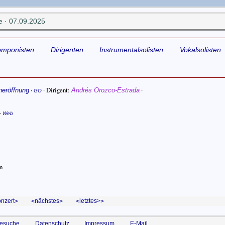
 · 07.09.2025
omponisten
Dirigenten
Instrumentalsolisten
Vokalsolisten
·
·
Dirigent
·
neröffnung
Andrés Orozco-Estrada
GO
·
Web
n
onzert
nächstes
letztes>
esuche
Datenschutz
Impressum
E-Mail