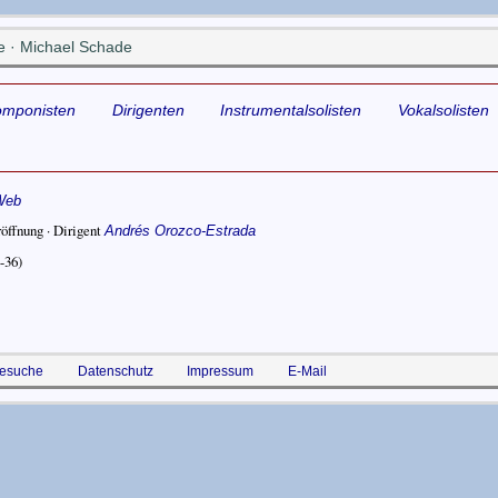
 · Michael Schade
omponisten
Dirigenten
Instrumentalsolisten
Vokalsolisten
Web
röffnung ·
Dirigent
Andrés Orozco-Estrada
-36)
esuche
Datenschutz
Impressum
E-Mail