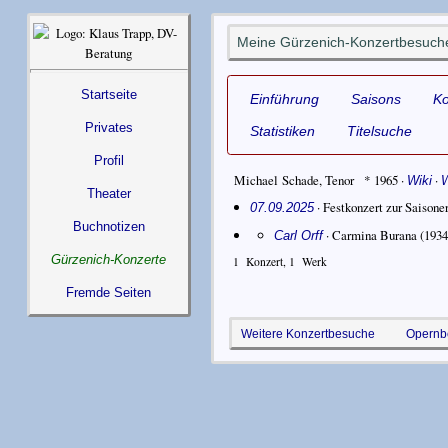
Meine Gürzenich-Konzertbesuche
Startseite
Einführung
Saisons
K
Privates
Statistiken
Titelsuche
Profil
Michael Schade
,
Tenor
* 1965
·
·
Wiki
Theater
· Festkonzert zur Saisone
07.09.2025
Buchnotizen
·
Carmina Burana
(1934
Carl Orff
Gürzenich-Konzerte
1
Konzert,
1
Werk
Fremde Seiten
Weitere Konzertbesuche
Opernb