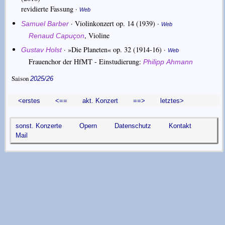
revidierte Fassung ·
Web
·
Violinkonzert op. 14
(1939) ·
Samuel Barber
Web
,
Violine
Renaud Capuçon
·
»Die Planeten« op. 32
(1914-16) ·
Gustav Holst
Web
Frauenchor der HfMT - Einstudierung:
Philipp Ahmann
Saison
2025/26
<erstes
<==
akt. Konzert
==>
letztes>
sonst. Konzerte
Opern
Datenschutz
Kontakt
Mail