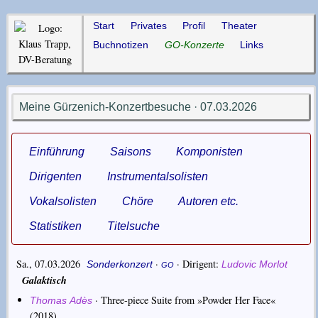
Start
Privates
Profil
Theater
Buchnotizen
GO-Konzerte
Links
Meine Gürzenich-Konzertbesuche · 07.03.2026
Einführung
Saisons
Komponisten
Dirigenten
Instrumentalsolisten
Vokalsolisten
Chöre
Autoren etc.
Statistiken
Titelsuche
Sa., 07.03.2026
·
·
Dirigent
Sonderkonzert
Ludovic Morlot
GO
Galaktisch
·
Three-piece Suite from »Powder Her Face«
Thomas Adès
(2018)