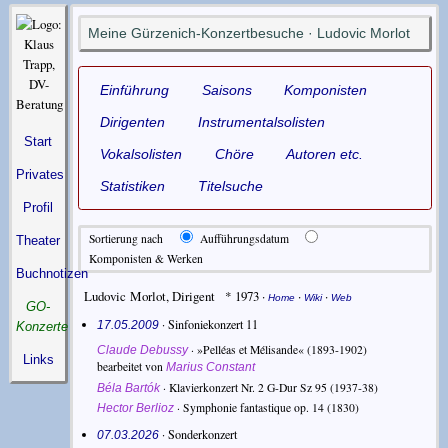
Meine Gürzenich-Konzertbesuche · Ludovic Morlot
Einführung
Saisons
Komponisten
Dirigenten
Instrumentalsolisten
Start
Vokalsolisten
Chöre
Autoren etc.
Privates
Statistiken
Titelsuche
Profil
Sortierung nach
Aufführungsdatum
Theater
Komponisten & Werken
Buchnotizen
Ludovic Morlot
,
Dirigent
* 1973
·
·
·
Home
Wiki
Web
GO-
· Sinfoniekonzert 11
17.05.2009
Konzerte
·
»Pelléas et Mélisande«
(1893-1902)
Claude Debussy
Links
bearbeitet von
Marius Constant
·
Klavierkonzert Nr. 2 G-Dur Sz 95
(1937-38)
Béla Bartók
·
Symphonie fantastique op. 14
(1830)
Hector Berlioz
· Sonderkonzert
07.03.2026