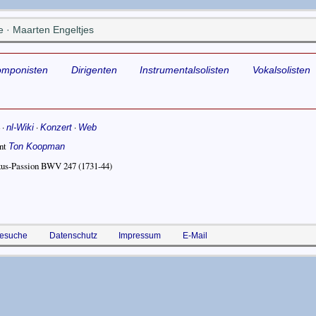
 · Maarten Engeltjes
omponisten
Dirigenten
Instrumentalsolisten
Vokalsolisten
·
·
·
nl-Wiki
Konzert
Web
nt
Ton Koopman
us-Passion BWV 247
(1731-44)
esuche
Datenschutz
Impressum
E-Mail