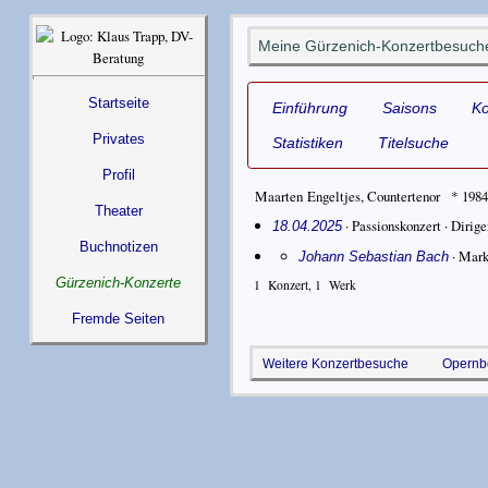
Meine Gürzenich-Konzertbesuche
Startseite
Einführung
Saisons
K
Privates
Statistiken
Titelsuche
Profil
Maarten Engeltjes
,
Countertenor
* 1984
Theater
· Passionskonzert ·
Dirige
18.04.2025
Buchnotizen
·
Mark
Johann Sebastian Bach
Gürzenich-Konzerte
1
Konzert,
1
Werk
Fremde Seiten
Weitere Konzertbesuche
Opernb