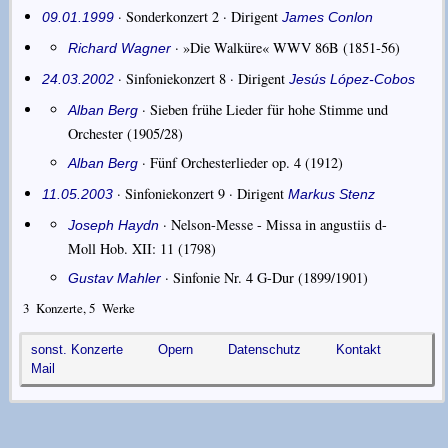
· Sonderkonzert 2 ·
Dirigent
09.01.1999
James Conlon
·
»Die Walküre« WWV 86B
(1851-56)
Richard Wagner
· Sinfoniekonzert 8 ·
Dirigent
24.03.2002
Jesús López-Cobos
·
Sieben frühe Lieder für hohe Stimme und
Alban Berg
Orchester
(1905/28)
·
Fünf Orchesterlieder op. 4
(1912)
Alban Berg
· Sinfoniekonzert 9 ·
Dirigent
11.05.2003
Markus Stenz
·
Nelson-Messe - Missa in angustiis d-
Joseph Haydn
Moll Hob. XII: 11
(1798)
·
Sinfonie Nr. 4 G-Dur
(1899/1901)
Gustav Mahler
3
Konzerte,
5
Werke
sonst. Konzerte
Opern
Datenschutz
Kontakt
Mail