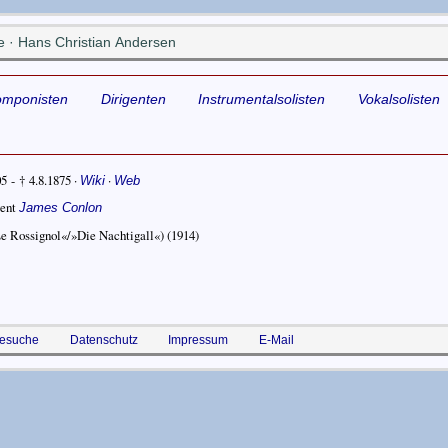
 · Hans Christian Andersen
omponisten
Dirigenten
Instrumentalsolisten
Vokalsolisten
05 - † 4.8.1875
·
·
Wiki
Web
gent
James Conlon
Le Rossignol«/»Die Nachtigall«)
(1914)
esuche
Datenschutz
Impressum
E-Mail