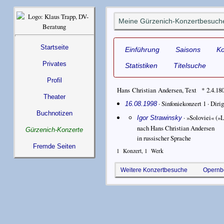
Meine Gürzenich-Konzertbesuche
Startseite
Einführung
Saisons
K
Privates
Statistiken
Titelsuche
Profil
Hans Christian Andersen
,
Text
* 2.4.18
Theater
· Sinfoniekonzert 1 ·
Diri
16.08.1998
Buchnotizen
·
»Soloviei« (»
Igor Strawinsky
nach Hans Christian Andersen
Gürzenich-Konzerte
in russischer Sprache
Fremde Seiten
1
Konzert,
1
Werk
Weitere Konzertbesuche
Opernb