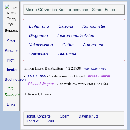
Meine Gürzenich-Konzertbesuche · Simon Estes
Einführung
Saisons
Komponisten
Dirigenten
Instrumentalsolisten
Start
Vokalsolisten
Chöre
Autoren etc.
Privates
Statistiken
Titelsuche
Profil
Simon Estes
,
Bassbariton
* 2.2.1938
·
·
·
Wiki
Oper
Web
Theater
· Sonderkonzert 2 ·
Dirigent
09.01.1999
James Conlon
Buchnotizen
·
»Die Walküre« WWV 86B
(1851-56)
Richard Wagner
GO-
1
Konzert,
1
Werk
Konzerte
Links
sonst. Konzerte
Opern
Datenschutz
Kontakt
Mail