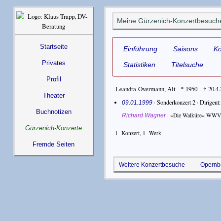
Meine Gürzenich-Konzertbesuch
Startseite
Einführung
Saisons
K
Privates
Statistiken
Titelsuche
Profil
Leandra Overmann
,
Alt
* 1950 - † 20.4
Theater
· Sonderkonzert 2 ·
Dirigent
09.01.1999
Buchnotizen
·
»Die Walküre« WWV
Richard Wagner
Gürzenich-Konzerte
1
Konzert,
1
Werk
Fremde Seiten
Weitere Konzertbesuche
Opernb