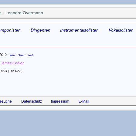
e · Leandra Overmann
omponisten
Dirigenten
Instrumentalsolisten
Vokalsolisten
.2012
·
·
·
Wiki
Oper
Web
James Conlon
 86B
(1851-56)
esuche
Datenschutz
Impressum
E-Mail