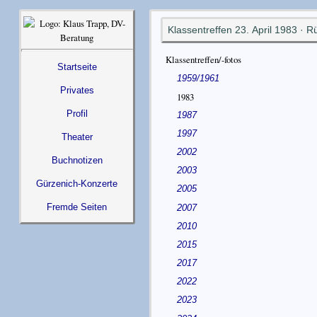
Klassentreffen 23. April 1983 · 
Klassentreffen/-fotos
Startseite
1959/1961
Privates
1983
Profil
1987
1997
Theater
2002
Buchnotizen
2003
Gürzenich-Konzerte
2005
Fremde Seiten
2007
2010
2015
2017
2022
2023