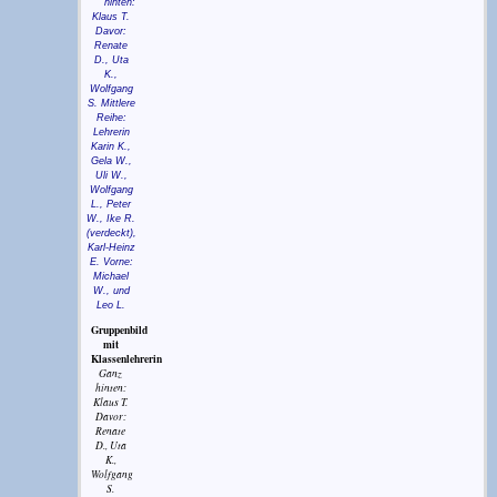
Gruppenbild
mit
Klassenlehrerin
Ganz
hinten:
Klaus T.
Davor:
Renate
D., Uta
K.,
Wolfgang
S.