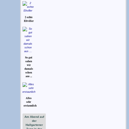
2 echte
Eltviller
So gut
sahen
wir
damals
schon
aus ...
Alles
sehr
erstaunlich
Am Abend auf
der
Hallgartener
Zang in der