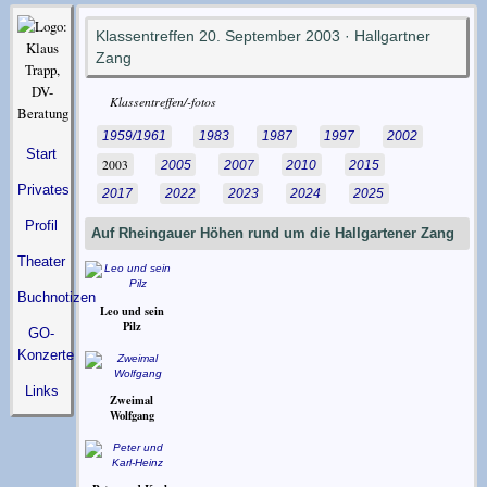
Klassentreffen 20. September 2003 · Hallgartner
Zang
Klassentreffen/-fotos
1959/1961
1983
1987
1997
2002
Start
2003
2005
2007
2010
2015
Privates
2017
2022
2023
2024
2025
Profil
Auf Rheingauer Höhen rund um die Hallgartener Zang
Theater
Buchnotizen
Leo und sein
Pilz
GO-
Konzerte
Links
Zweimal
Wolfgang