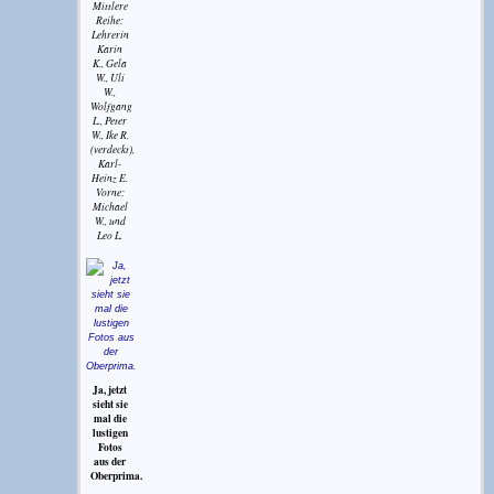
Mittlere
Reihe:
Lehrerin
Karin
K., Gela
W., Uli
W.,
Wolfgang
L., Peter
W., Ike R.
(verdeckt),
Karl-
Heinz E.
Vorne:
Michael
W., und
Leo L.
Ja, jetzt
sieht sie
mal die
lustigen
Fotos
aus der
Oberprima.