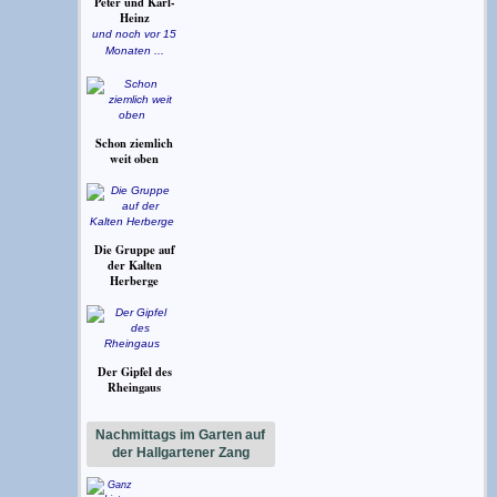
Peter und Karl-
Heinz
und noch vor 15
Monaten ...
Schon ziemlich
weit oben
Die Gruppe auf
der Kalten
Herberge
Der Gipfel des
Rheingaus
Nachmittags im Garten auf
der Hallgartener Zang