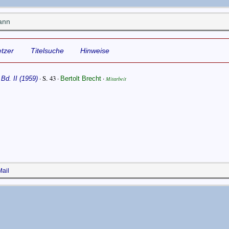
ann
tzer
Titelsuche
Hinweise
·
· S. 43 ·
·
Bd. II (1959)
Bertolt Brecht
Mitarbeit
ail