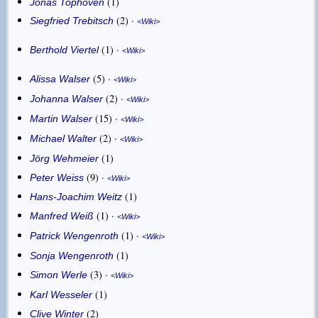
1
Jonas Tophoven
2
·
Siegfried Trebitsch
Wiki
1
·
Berthold Viertel
Wiki
5
·
Alissa Walser
Wiki
2
·
Johanna Walser
Wiki
15
·
Martin Walser
Wiki
2
·
Michael Walter
Wiki
1
Jörg Wehmeier
9
·
Peter Weiss
Wiki
1
Hans-Joachim Weitz
1
·
Manfred Weiß
Wiki
1
·
Patrick Wengenroth
Wiki
1
Sonja Wengenroth
3
·
Simon Werle
Wiki
1
Karl Wesseler
2
Clive Winter