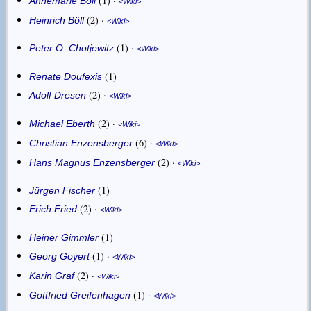
1
·
Annemarie Böll
Wiki
2
·
Heinrich Böll
Wiki
1
·
Peter O. Chotjewitz
Wiki
1
Renate Doufexis
2
·
Adolf Dresen
Wiki
2
·
Michael Eberth
Wiki
6
·
Christian Enzensberger
Wiki
2
·
Hans Magnus Enzensberger
Wiki
1
Jürgen Fischer
2
·
Erich Fried
Wiki
1
Heiner Gimmler
1
·
Georg Goyert
Wiki
2
·
Karin Graf
Wiki
1
·
Gottfried Greifenhagen
Wiki