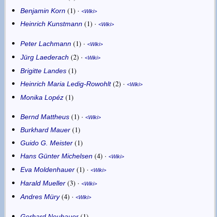
1
·
Benjamin Korn
Wiki
1
·
Heinrich Kunstmann
Wiki
1
·
Peter Lachmann
Wiki
2
·
Jürg Laederach
Wiki
1
Brigitte Landes
2
·
Heinrich Maria Ledig-Rowohlt
Wiki
1
Monika Lopéz
1
·
Bernd Mattheus
Wiki
1
Burkhard Mauer
1
Guido G. Meister
4
·
Hans Günter Michelsen
Wiki
1
·
Eva Moldenhauer
Wiki
3
·
Harald Mueller
Wiki
4
·
Andres Müry
Wiki
1
Gerhard Neubauer