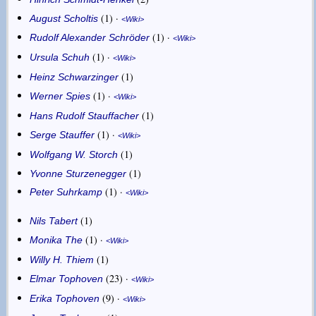
1
·
August Scholtis
Wiki
1
·
Rudolf Alexander Schröder
Wiki
1
·
Ursula Schuh
Wiki
1
Heinz Schwarzinger
1
·
Werner Spies
Wiki
1
Hans Rudolf Stauffacher
1
·
Serge Stauffer
Wiki
1
Wolfgang W. Storch
1
Yvonne Sturzenegger
1
·
Peter Suhrkamp
Wiki
1
Nils Tabert
1
·
Monika The
Wiki
1
Willy H. Thiem
23
·
Elmar Tophoven
Wiki
9
·
Erika Tophoven
Wiki