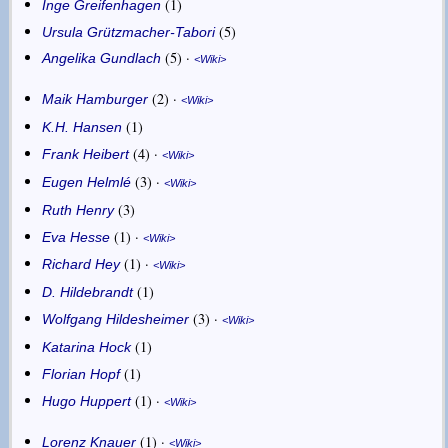
1
Inge Greifenhagen
5
Ursula Grützmacher-Tabori
5
·
Angelika Gundlach
Wiki
2
·
Maik Hamburger
Wiki
1
K.H. Hansen
4
·
Frank Heibert
Wiki
3
·
Eugen Helmlé
Wiki
3
Ruth Henry
1
·
Eva Hesse
Wiki
1
·
Richard Hey
Wiki
1
D. Hildebrandt
3
·
Wolfgang Hildesheimer
Wiki
1
Katarina Hock
1
Florian Hopf
1
·
Hugo Huppert
Wiki
1
·
Lorenz Knauer
Wiki