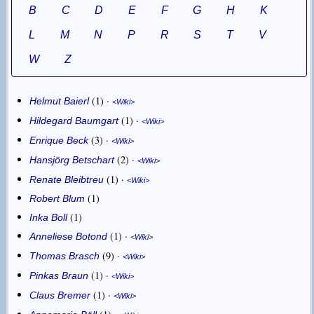
B
C
D
E
F
G
H
K
L
M
N
P
R
S
T
V
W
Z
1
·
Helmut Baierl
Wiki
1
·
Hildegard Baumgart
Wiki
3
·
Enrique Beck
Wiki
2
·
Hansjörg Betschart
Wiki
1
·
Renate Bleibtreu
Wiki
1
Robert Blum
1
Inka Boll
1
·
Anneliese Botond
Wiki
9
·
Thomas Brasch
Wiki
1
·
Pinkas Braun
Wiki
1
·
Claus Bremer
Wiki