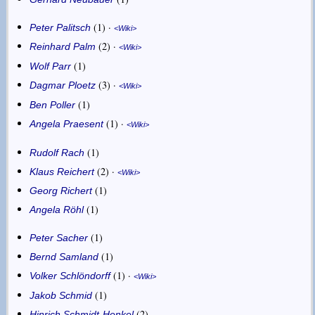
1
·
Peter Palitsch
Wiki
2
·
Reinhard Palm
Wiki
1
Wolf Parr
3
·
Dagmar Ploetz
Wiki
1
Ben Poller
1
·
Angela Praesent
Wiki
1
Rudolf Rach
2
·
Klaus Reichert
Wiki
1
Georg Richert
1
Angela Röhl
1
Peter Sacher
1
Bernd Samland
1
·
Volker Schlöndorff
Wiki
1
Jakob Schmid
2
Hinrich Schmidt-Henkel