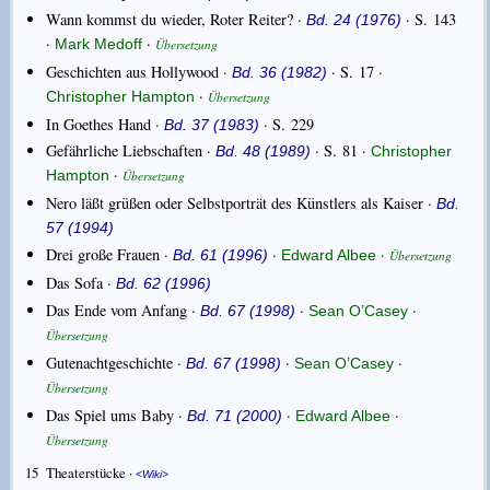
Wann kommst du wieder, Roter Reiter? ·
· S. 143
Bd. 24 (1976)
·
·
Mark Medoff
Übersetzung
Geschichten aus Hollywood ·
· S. 17 ·
Bd. 36 (1982)
·
Christopher Hampton
Übersetzung
In Goethes Hand ·
· S. 229
Bd. 37 (1983)
Gefährliche Liebschaften ·
· S. 81 ·
Bd. 48 (1989)
Christopher
·
Hampton
Übersetzung
Nero läßt grüßen oder Selbstporträt des Künstlers als Kaiser ·
Bd.
57 (1994)
Drei große Frauen ·
·
·
Bd. 61 (1996)
Edward Albee
Übersetzung
Das Sofa ·
Bd. 62 (1996)
Das Ende vom Anfang ·
·
·
Bd. 67 (1998)
Sean O’Casey
Übersetzung
Gutenachtgeschichte ·
·
·
Bd. 67 (1998)
Sean O’Casey
Übersetzung
Das Spiel ums Baby ·
·
·
Bd. 71 (2000)
Edward Albee
Übersetzung
15
Theaterstücke ·
Wiki