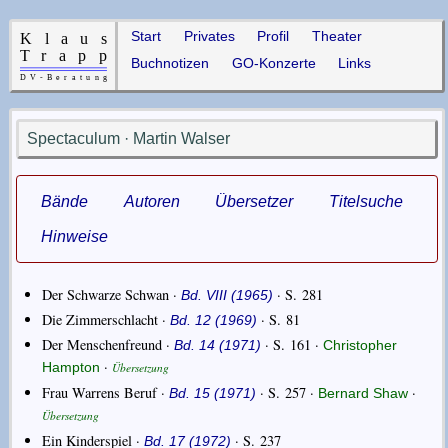
Start
Privates
Profil
Theater
Buchnotizen
GO-Konzerte
Links
Spectaculum · Martin Walser
Bände
Autoren
Übersetzer
Titelsuche
Hinweise
Der Schwarze Schwan ·
· S. 281
Bd. VIII (1965)
Die Zimmerschlacht ·
· S. 81
Bd. 12 (1969)
Der Menschenfreund ·
· S. 161 ·
Bd. 14 (1971)
Christopher
·
Hampton
Übersetzung
Frau Warrens Beruf ·
· S. 257 ·
·
Bd. 15 (1971)
Bernard Shaw
Übersetzung
Ein Kinderspiel ·
· S. 237
Bd. 17 (1972)