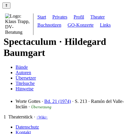
⇑
Start
Privates
Profil
Theater
Buchnotizen
GO-Konzerte
Links
Spectaculum · Hildegard
Baumgart
Bände
Autoren
Übersetzer
Titelsuche
Hinweise
Worte Gottes ·
Bd. 21 (1974)
· S. 213 ·
Ramón del Valle-
Inclán
·
Übersetzung
1
Theaterstück ·
Wiki
Datenschutz
Kontakt