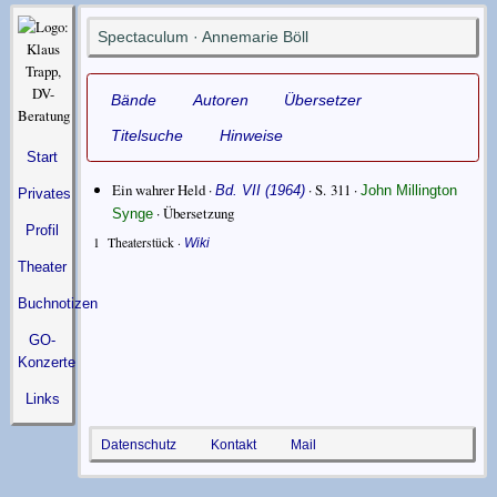
Spectaculum · Annemarie Böll
Bände
Autoren
Übersetzer
Titelsuche
Hinweise
Start
Ein wahrer Held ·
· S. 311 ·
Bd. VII (1964)
John Millington
Privates
·
Übersetzung
Synge
Profil
1
Theaterstück ·
Wiki
Theater
Buchnotizen
GO-
Konzerte
Links
Datenschutz
Kontakt
Mail