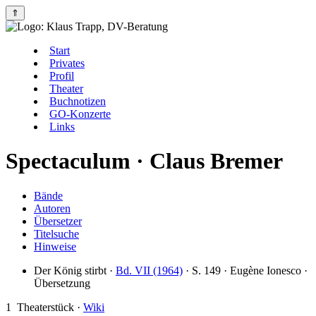
⇑
Start
Privates
Profil
Theater
Buchnotizen
GO-Konzerte
Links
Spectaculum · Claus Bremer
Bände
Autoren
Übersetzer
Titelsuche
Hinweise
Der König stirbt ·
Bd. VII (1964)
· S. 149 ·
Eugène Ionesco
·
Übersetzung
1
Theaterstück ·
Wiki