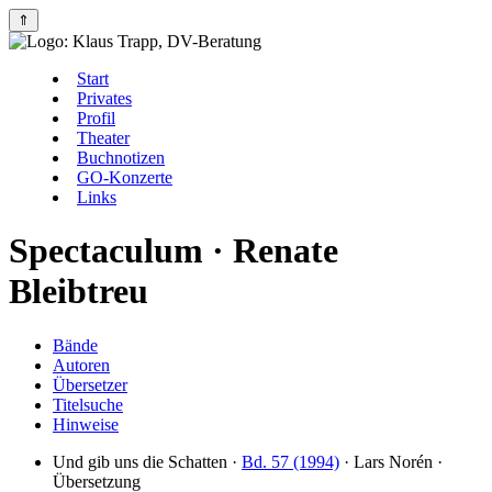
⇑
Start
Privates
Profil
Theater
Buchnotizen
GO-Konzerte
Links
Spectaculum · Renate
Bleibtreu
Bände
Autoren
Übersetzer
Titelsuche
Hinweise
Und gib uns die Schatten ·
Bd. 57 (1994)
·
Lars Norén
·
Übersetzung