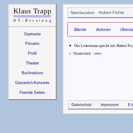
Spectaculum · Hubert Fichte
Bände
Autoren
Überse
Startseite
Privates
Der Ledermann spricht mit Hubert Fic
1
Theaterstück ·
Profil
Wiki
Theater
Buchnotizen
Gürzenich-Konzerte
Fremde Seiten
Datenschutz
Impressum
E-M