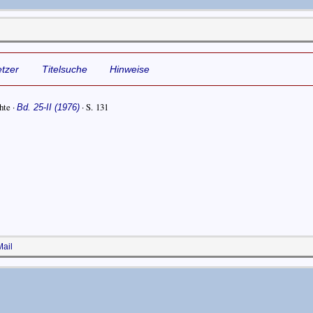
tzer
Titelsuche
Hinweise
hte ·
· S. 131
Bd. 25-II (1976)
ail