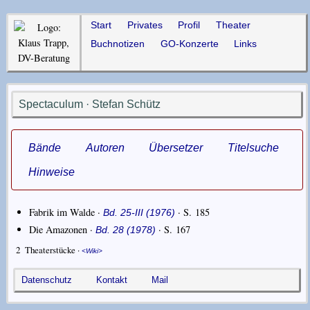
Start
Privates
Profil
Theater
Buchnotizen
GO-Konzerte
Links
Spectaculum · Stefan Schütz
Bände
Autoren
Übersetzer
Titelsuche
Hinweise
Fabrik im Walde ·
· S. 185
Bd. 25-III (1976)
Die Amazonen ·
· S. 167
Bd. 28 (1978)
2
Theaterstücke ·
Wiki
Datenschutz
Kontakt
Mail