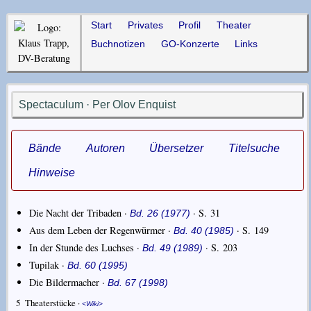
Start
Privates
Profil
Theater
Buchnotizen
GO-Konzerte
Links
Spectaculum · Per Olov Enquist
Bände
Autoren
Übersetzer
Titelsuche
Hinweise
Die Nacht der Tribaden ·
· S. 31
Bd. 26 (1977)
Aus dem Leben der Regenwürmer ·
· S. 149
Bd. 40 (1985)
In der Stunde des Luchses ·
· S. 203
Bd. 49 (1989)
Tupilak ·
Bd. 60 (1995)
Die Bildermacher ·
Bd. 67 (1998)
5
Theaterstücke ·
Wiki