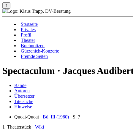
⇑
Startseite
Privates
Profil
Theater
Buchnotizen
Gürzenich-Konzerte
Fremde Seiten
Spectaculum · Jacques Audibert
Bände
Autoren
Übersetzer
Titelsuche
Hinweise
Quoat-Quoat ·
Bd. III (1960)
· S. 7
1
Theaterstück ·
Wiki