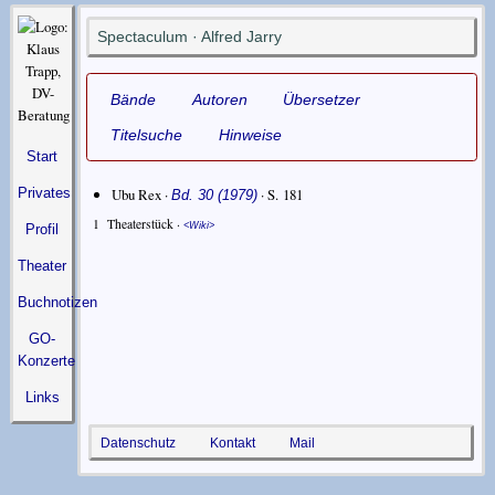
Spectaculum · Alfred Jarry
Bände
Autoren
Übersetzer
Titelsuche
Hinweise
Start
Ubu Rex ·
· S. 181
Privates
Bd. 30 (1979)
1
Theaterstück ·
Wiki
Profil
Theater
Buchnotizen
GO-
Konzerte
Links
Datenschutz
Kontakt
Mail