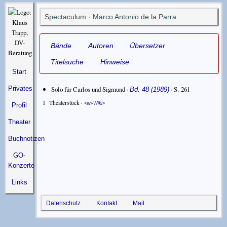
Spectaculum · Marco Antonio de la Parra
Bände
Autoren
Übersetzer
Titelsuche
Hinweise
Start
Solo für Carlos und Sigmund ·
· S. 261
Privates
Bd. 48 (1989)
1
Theaterstück ·
en-Wiki
Profil
Theater
Buchnotizen
GO-
Konzerte
Links
Datenschutz
Kontakt
Mail