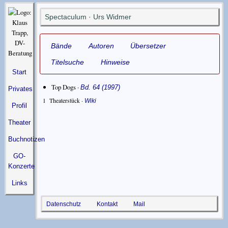
Spectaculum · Urs Widmer
Bände
Autoren
Übersetzer
Titelsuche
Hinweise
Start
Top Dogs ·
Bd. 64 (1997)
Privates
1
Theaterstück ·
Wiki
Profil
Theater
Buchnotizen
GO-
Konzerte
Links
Datenschutz
Kontakt
Mail