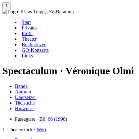
⇑
Start
Privates
Profil
Theater
Buchnotizen
GO-Konzerte
Links
Spectaculum · Véronique Olmi
Bände
Autoren
Übersetzer
Titelsuche
Hinweise
Passagiere ·
Bd. 66 (1998)
1
Theaterstück ·
Wiki