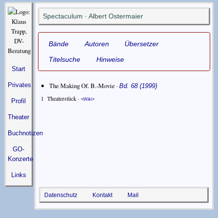
Spectaculum · Albert Ostermaier
Bände
Autoren
Übersetzer
Titelsuche
Hinweise
Start
The Making Of. B.-Movie ·
Privates
Bd. 68 (1999)
1
Theaterstück ·
Wiki
Profil
Theater
Buchnotizen
GO-
Konzerte
Links
Datenschutz
Kontakt
Mail