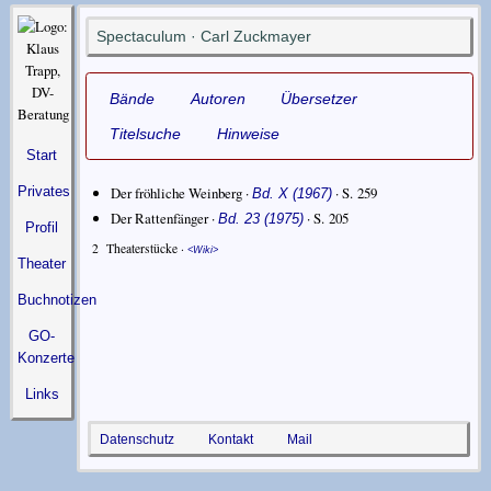
Spectaculum · Carl Zuckmayer
Bände
Autoren
Übersetzer
Titelsuche
Hinweise
Start
Der fröhliche Weinberg ·
· S. 259
Privates
Bd. X (1967)
Der Rattenfänger ·
· S. 205
Bd. 23 (1975)
Profil
2
Theaterstücke ·
Wiki
Theater
Buchnotizen
GO-
Konzerte
Links
Datenschutz
Kontakt
Mail